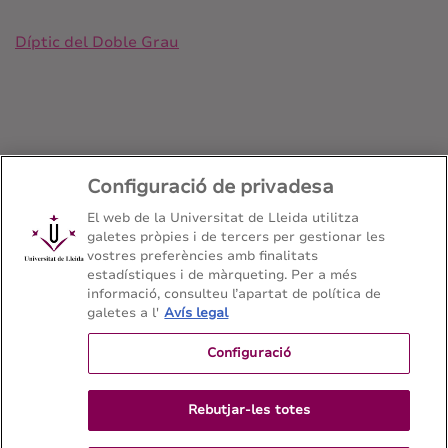
Díptic del Doble Grau
Configuració de privadesa
El web de la Universitat de Lleida utilitza
galetes pròpies i de tercers per gestionar les
Doble titulació: Grau en Llengües Aplicades i
vostres preferències amb finalitats
Traducció i Grau en Filologia Hispànica
estadístiques i de màrqueting. Per a més
informació, consulteu l’apartat de política de
Facultat de Lletres - Universitat de Lleida
galetes a l'
Avís legal
Configuració
Mapa del web
Contacte
Rebutjar-les totes
973 70 20 64