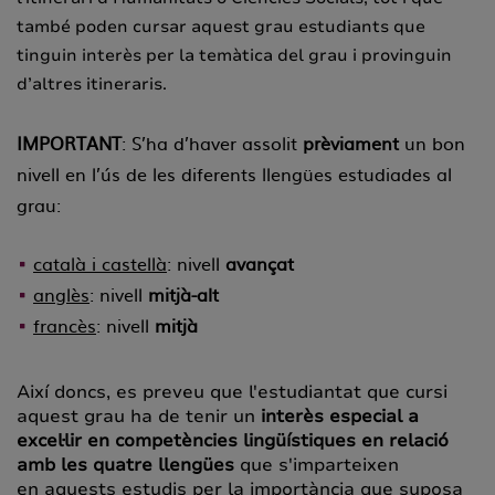
també poden cursar aquest grau estudiants que
tinguin interès per la temàtica del grau i provinguin
d’altres itineraris.
IMPORTANT
: S’ha d’haver assolit
prèviament
un bon
nivell en l’ús de les diferents llengües estudiades al
grau:
català i castellà
: nivell
avançat
anglès
: nivell
mitjà-alt
francès
: nivell
mitjà
Així doncs, es preveu que l'estudiantat que cursi
aquest grau ha de tenir un
interès especial a
excel·lir en competències lingüístiques en relació
amb les quatre llengües
que s'imparteixen
en aquests estudis per la importància que suposa