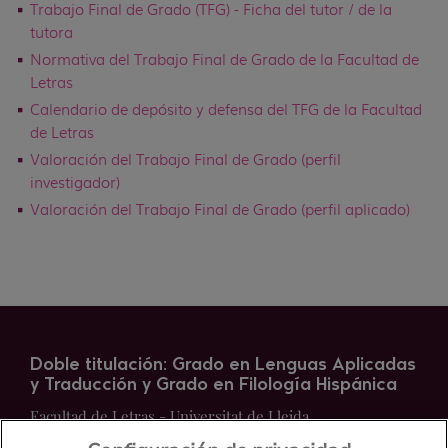
Trabajo Final de Grado (TFG) - Ficha del tutor / de la
tutora
Normativa del Trabajo Final de Grado de la Facultad de
Letras
Calendario de depósito y defensa del TFG de la Facultad
de Letras
Valoración del Trabajo Final de Grado (perfil
investigador)
Valoración del Trabajo Final de Grado (perfil aplicado)
Doble titulación: Grado en Lenguas Aplicadas
y Traducción y Grado en Filología Hispánica
Facultad de Letras - Universitat de Lleida